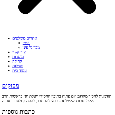
אתרים מומלצים
פנימי
מכון גל עיני
צור קשר
מוסדות
קהילה
פעילות
עמוד בית
מבזקים
הזדמנות להכיר מקרוב: יום פתוח בתיכון החסידי ‘יעלת חן’ בראשות הרב
גינזבורג שליט”א – בואי להתחבר, להעמיק ולעבוד את ה'<<<
כתבות נוספות