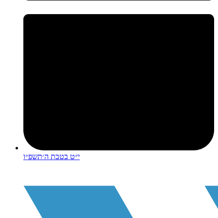
י״ט בטבת ה׳תשפ״ו