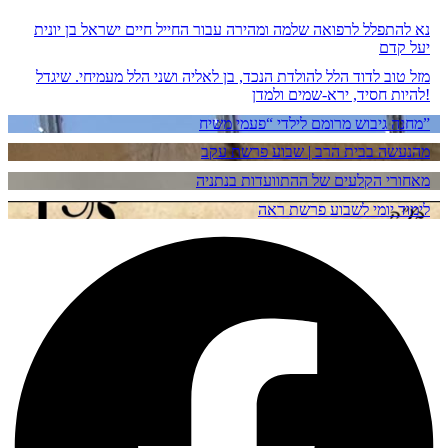
נא להתפלל לרפואה שלמה ומהירה עבור החייל חיים ישראל בן יונית
יעל קדם
מזל טוב לדוד הלל להולדת הנכד, בן לאליה ושני הלל מעמיחי. שיגדל
להיות חסיד, ירא-שמים ולמדן!
מחנה גיבוש מרומם לילדי “פעמי משיח”
מהנעשה בבית הרב | שבוע פרשת עקב
מאחורי הקלעים של ההתוועדות בנתניה
לימוד יומי לשבוע פרשת ראה