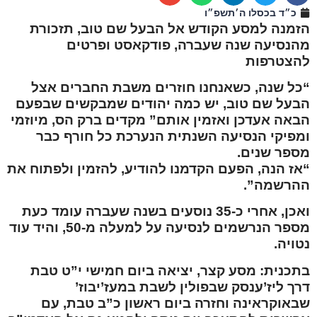
כ״ד בכסלו ה׳תשפ״ו
הזמנה למסע הקודש אל הבעל שם טוב, תזכורת
מהנסיעה שנה שעברה, פודקאסט ופרטים
להצטרפות
“כל שנה, כשאנחנו חוזרים משבת החברים אצל
הבעל שם טוב, יש כמה יהודים שמבקשים שבפעם
הבאה אעדכן ואזמין אותם” מקדים ברק הס, מיוזמי
ומפיקי הנסיעה השנתית הנערכת כל חורף כבר
מספר שנים.
“אז הנה, הפעם הקדמנו להודיע, להזמין ולפתוח את
ההרשמה”.
ואכן, אחרי כ-35 נוסעים בשנה שעברה עומד כעת
מספר הנרשמים לנסיעה על למעלה מ-50, והיד עוד
נטויה.
בתכנית: מסע קצר, יציאה ביום חמישי י”ט טבת
דרך ליז’ענסק שבפולין לשבת במעז’יבוז’
שבאוקראינה וחזרה ביום ראשון כ”ב טבת, עם