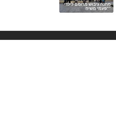
הנכד, בן לאליה ושני הלל
מחנה גיבוש מרומם לילדי
מעמיחי. שיגדל להיות
“פעמי משיח”
חסיד, ירא-שמים ולמדן!
צור קשר
derech.pnimi@gmail.com
0587-952-770
אתרים מומלצים
צור קשר
מוסדות
קהילה
פעילות
עמוד בית