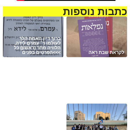
כתבות נוספות
ברוך דיין האמת הלך
לעולמו ר׳ עמרם לידה,
הלוויה מחר (ראשון) כל
לקראת שבת ראה
הפרטים בפנים<<<
מזל טוב לעמית סמסונוב
ולבתיה בן-שוחט לרגל
בואם בקשרי השידוכין.
נא להתפלל לרפואה שלמה
שיזכו להקים בית נאמן
ומהירה עבור החייל חיים
בישראל על אדני התורה
ישראל בן יונית יעל קדם
והחסידות !
מזל טוב לדוד הלל להולדת