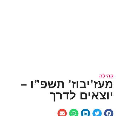
קהילה
מעז’יבוז’ תשפ”ו –
יוצאים לדרך