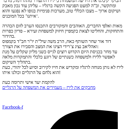
הבוקר קיבלנו את הידיעה המשמחת כי לירז התעורר מההרדמה, מדבר
ומתקשר, וב”ה למעט הפגיעה הקשה ברגליו – עליהן עוד נכון מאבק
ושיקום ארוך – מצבו הכללי טוב, מערכות פנימיות בגופו לא נפגעו והוא
‘איתנו’ בכל המובנים.
מאות ואלפי החברים, האוהבים והמקורבים התכנסו הערב לזום הבהרה
והתחזקות, והחליטו לצאת בקמפיין חיזוק למשפחת זעירא – פדיון כפרות
בהידור.
דוד אור שחר השותף כאח, הרב משה שיל”ת יו”ר חב”ד בקמפוס
ואהליאב נציג צ’רידי הציגו את המצב והסבירו את הצורך:
עד מחר בכניסת היום הקדוש רוצים לגייס כשני מליון שקלים על מנת
לאפשר ללירז ולמשפחה כשנתיים של רוגע כלכלי והתמקדות מלאה
בתהליך השיקום.
לירז לא נותן מנוחה לרגליו ומקדיש את חייו לקירוב וסיוע לכל יהודי, כעת
הוא נלחם על הרגליים וכולנו איתו!
להקמת יעד אישי ותרומה כעת
מחבקים את לירז – מעמידים את המשפחה על הרגליים
Facebook-f