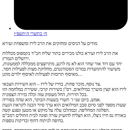
ח׳ בתשרי ה׳תשפ״ו
מודים על הניסים ומחזקים את הרב לירז ומשפחת זעירא
את הרב לירז זעירא כולנו מכירים בתור שליח חב”ד בקמפוס מכללות
ירושלים הנמרץ.
יחד עם דוד אור שחר הוא לא נח לרגע, מתרוצצים ממכללה לממעונות,
משיעור להתוועדות במרכז הסטודנטים, מחלוקת מצות לפעילות חסד,
מאיסוף תרומות לפעילות לאיסוף ילדים מהגן…
צד נוסף, מוכר פחות, בחייו של לירז – הוא השירות הצבאי.
לירז הוא קצין מוערך במילואים, רס”ן בשירות קרבי, ששירת במלחמה הזו
בכל הזירות, החל מעומק עזה וכלה בזירה הצפונית.
אמש, ביום שני ז’ תשרי בשעות הבוקר, הוא שהה בסוריה.
שעות מספר לפני סיום סבב המילואים הוא ערך סיור הכנה לקראת הגעת
הפלוגה המחליפה, ובמהלכו עלה על מוקש או מטען ונפגע קשה.
באורח נס חייו ניצלו, הוא הצליח להזעיק עזרה ופונה לבית החולים רמב”ם
בחיפה לניתוח דחוף ובדיקות נוספות.