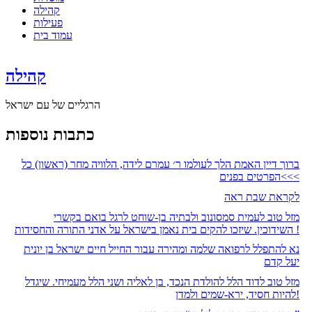
קהילה
פעילות
עמוד בית
קהילה
הרגליים של עם ישראל
כתבות נוספות
ברוך דיין האמת הלך לעולמו ר׳ עמרם לידה, הלוויה מחר (ראשון) כל
הפרטים בפנים<<<
לקראת שבת ראה
מזל טוב לעמית סמסונוב ולבתיה בן-שוחט לרגל בואם בקשרי
השידוכין. שיזכו להקים בית נאמן בישראל על אדני התורה והחסידות !
נא להתפלל לרפואה שלמה ומהירה עבור החייל חיים ישראל בן יונית
יעל קדם
מזל טוב לדוד הלל להולדת הנכד, בן לאליה ושני הלל מעמיחי. שיגדל
להיות חסיד, ירא-שמים ולמדן!