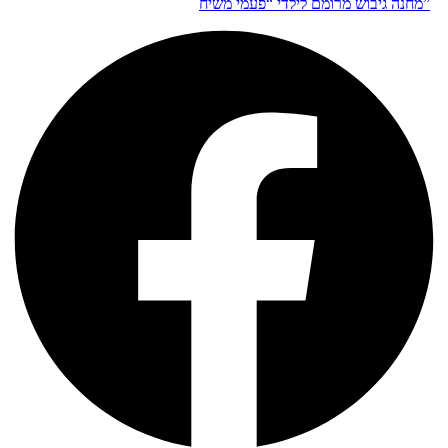
מחנה גיבוש מרומם לילדי “פעמי משיח”