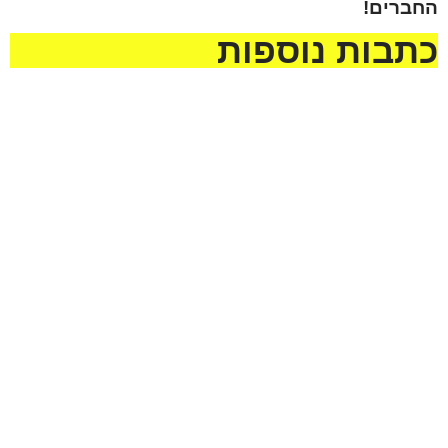
החברים!
כתבות נוספות
מזל טוב לדוד הלל להולדת
הנכד, בן לאליה ושני הלל
נא להתפלל לרפואה שלמה
מעמיחי. שיגדל להיות
ומהירה עבור החייל חיים
חסיד, ירא-שמים ולמדן!
ישראל בן יונית יעל קדם
מהנעשה בבית הרב | שבוע
מחנה גיבוש מרומם לילדי
פרשת עקב
“פעמי משיח”