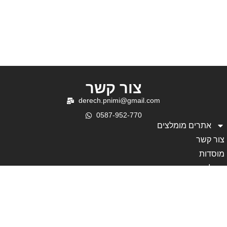
לימוד יומי לשבוע פרשת
מאחורי הקלעים של
ראה
ההתוועדות בנתניה
צור קשר
derech.pnimi@gmail.com
0587-952-770
אתרים מומלצים
צור קשר
מוסדות
קהילה
פעילות
עמוד בית