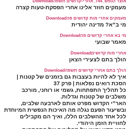
אוצר הנפש_744_אחרי-קדושים תשפה
Download
מעמקים חוזר אלינו אחרי הפסקת-טעות קצרה
מעמקים אחרי מות קדושים פה
Download
מי ב”א? מדינה יהודית
מי בא אחרי קדושים פה
Download
מאמר שבועי
אחרי מות קדושים
Download
הולך בתם לצעירי הצאן
הולך בתם אחרי־קדושים תשפה
Download
איך לא להיות בעצבות גם בזמנים של קטנות |
הסכת רואים נפלאות | פרק 37
כל תהליך התפתחות, גשמי או רוחני, מורכב
משלבים של קטנות וגדלות.
האר”י הקדוש מפרט אותם לארבעה שלבים,
ובשיעור הפעם נגלה מה האיכות הנפשית המיוחדת
לכל אחד מהשלבים הללו, ואיך הם מקבילים
לחוויית הזמן היהודי.