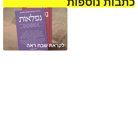
כתבות נוספות
מזל טוב לעמית סמסונוב
ולבתיה בן-שוחט לרגל
בואם בקשרי השידוכין.
שיזכו להקים בית נאמן
בישראל על אדני התורה
והחסידות !
לקראת שבת ראה
מזל טוב לדוד הלל להולדת
הנכד, בן לאליה ושני הלל
נא להתפלל לרפואה שלמה
מעמיחי. שיגדל להיות
ומהירה עבור החייל חיים
חסיד, ירא-שמים ולמדן!
ישראל בן יונית יעל קדם
מהנעשה בבית הרב | שבוע
מחנה גיבוש מרומם לילדי
פרשת עקב
“פעמי משיח”