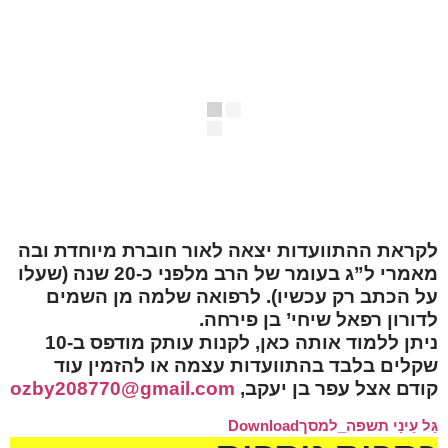
לקראת ההתוועדות יצאה לאור חוברת מיוחדת ובה
מאמרי ל”ג בעומר של הרב מלפני כ-20 שנה (שעלו
על הכתב רק עכשיו). לרפואה שלמה מן השמים
לדורון רפאל שיחי’ בן פירחה.
ניתן ללמוד אותה כאן, לקנות עותק מודפס ב-10
שקלים בלבד בהתוועדות עצמה או להזמין עוד
קודם אצל עפר בן יעקב,
ozby208770@gmail.com
גַּל עֵינַי תשפה_למסך
Download