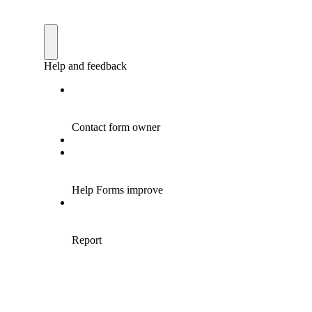
מזל
בן-
השי
ביש
והחסידות !
נא 
ומה
בן י